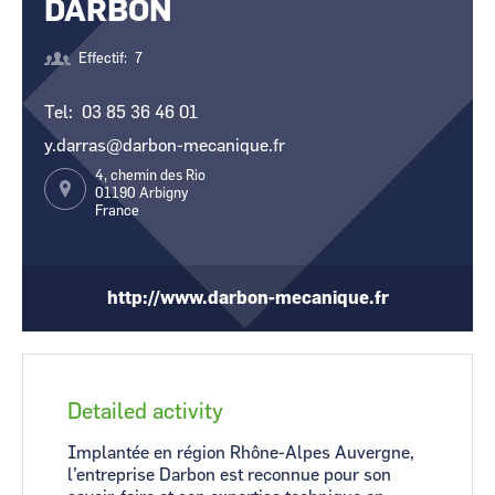
DARBON
CCI Business
CCI Business
Occitanie
Occitanie
Effectif
7
CCI Business
CCI Business
Pays de la Loire
Pays de la Loire
Tel
03 85 36 46 01
y.darras@darbon-mecanique.fr
4, chemin des Rio
01190
Arbigny
France
http://www.darbon-mecanique.fr
Detailed activity
Implantée en région Rhône-Alpes Auvergne,
l’entreprise Darbon est reconnue pour son