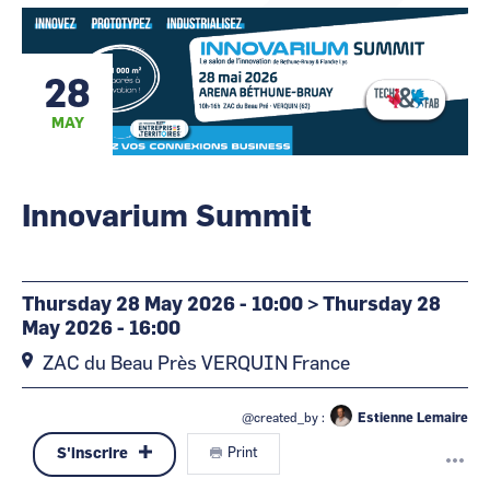
@cartography_link_title
@contact_link_title
CCI Business
CCI Business
Occitanie
Occitanie
CCI Business
CCI Business
28
Pays de la Loire
Pays de la Loire
MAY
Innovarium Summit
Thursday 28 May 2026 - 10:00
>
Thursday 28
May 2026 - 16:00
ZAC du Beau Près
VERQUIN
France
@created_by :
Estienne Lemaire
S'inscrire
Print