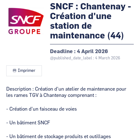
@cartography_link_title
@contact_link_title
SNCF : Chantenay -
Logo
Image
CCI Business
CCI Business
Occitanie
Occitanie
Création d'une
CCI Business
CCI Business
station de
Pays de la Loire
Pays de la Loire
maintenance (44)
Deadline
4 April 2026
@published_date_label : 4 March 2026
Imprimer
Contenu
Description : Création d'un atelier de maintenance pour
les rames TGV à Chantenay comprenant :
- Création d'un faisceau de voies
- Un bâtiment SNCF
- Un bâtiment de stockage produits et outillages