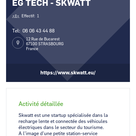
EG TECH - SKWATT
CCI Business
CCI Business
Occitanie
Occitanie
Effectif
1
CCI Business
CCI Business
Pays de la Loire
Pays de la Loire
Tel
06 06 43 44 88
12 Rue de Bucarest
67100
STRASBOURG
France
https://www.skwatt.eu/
Activité détaillée
Skwatt est une startup spécialisée dans la
recharge lente et connectée des véhicules
électriques dans le secteur du tourisme.
A l'image d'une petite station-service