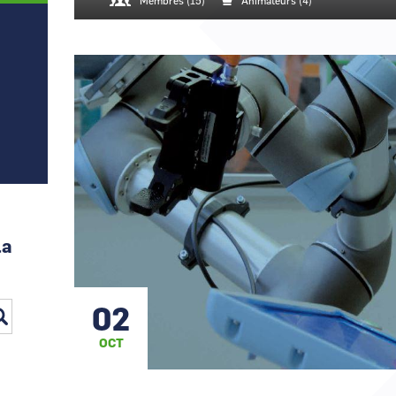
Canal Seine-Nord Europe
Membres (15)
Animateurs (4)
Comment demande
Comment supprim
Contactez-nous
la
02
OCT