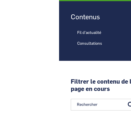
Contenus
Fil d'actualité
CCI Business
Pays de la Loire
Consultations
Filtrer le contenu de 
page en cours