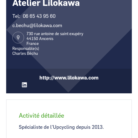
Atelier Lilokawa
CCI Business
CCI Business
Occitanie
Occitanie
Tel
06 65 43 95 60
CCI Business
CCI Business
c.bechu@lilokawa.com
Pays de la Loire
Pays de la Loire
730 rue antoine de saint exupéry
44150
Ancenis
France
Responsable(s)
Charles Béchu
http://www.lilokawa.com
Activité détaillée
Spécialiste de l'Upcycling depuis 2013.