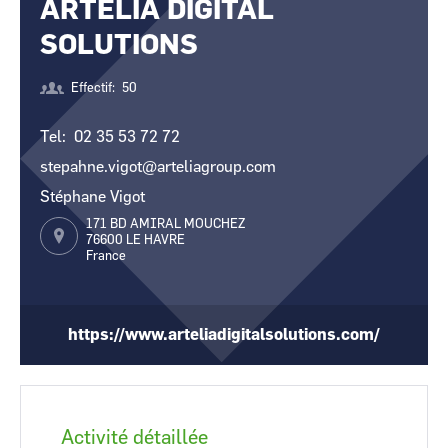
ARTELIA DIGITAL
CCI Business
CCI Business
Occitanie
Occitanie
SOLUTIONS
CCI Business
CCI Business
Pays de la Loire
Pays de la Loire
Effectif
50
Tel
02 35 53 72 72
stepahne.vigot@arteliagroup.com
Stéphane Vigot
171 BD AMIRAL MOUCHEZ
76600
LE HAVRE
France
https://www.arteliadigitalsolutions.com/
Activité détaillée