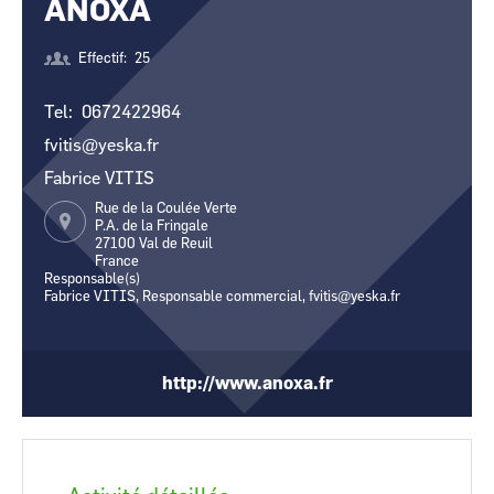
ANOXA
CCI Business
CCI Business
Occitanie
Occitanie
Effectif
25
CCI Business
CCI Business
Pays de la Loire
Pays de la Loire
Tel
0672422964
fvitis@yeska.fr
Fabrice VITIS
Rue de la Coulée Verte
P.A. de la Fringale
27100
Val de Reuil
France
Responsable(s)
Fabrice VITIS, Responsable commercial, fvitis@yeska.fr
http://www.anoxa.fr