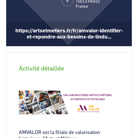
75013
PARIS
France
CCI Business
CCI Business
Occitanie
Occitanie
CCI Business
CCI Business
Pays de la Loire
Pays de la Loire
https://artsetmetiers.fr/fr/amvalor-identifier-
et-repondre-aux-besoins-de-lindu…
Activité détaillée
Image
AMVALOR est la filiale de valorisation