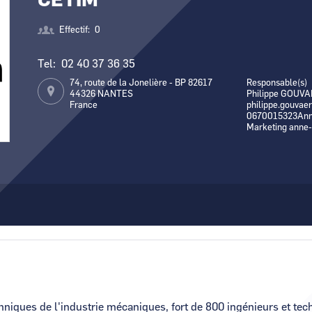
CETIM
Canal Seine-Nord Europe
Comment demander 
Effectif
0
Comment supprime
Tel
02 40 37 36 35
Contactez-nous
74, route de la Jonelière - BP 82617
Responsable(s)
44326
NANTES
Philippe GOUVA
France
philippe.gouvae
0670015323Ann
Marketing anne
hniques de l'industrie mécaniques, fort de 800 ingénieurs et te