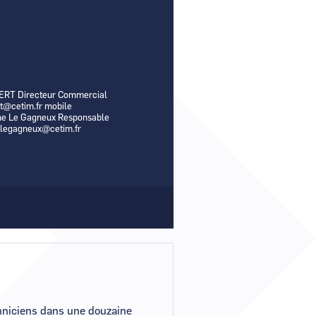
un nouveau mot de passe ?
r mon compte ?
ERT Directeur Commercial
rt@cetim.fr mobile
e Le Gagneux Responsable
-legagneux@cetim.fr
chniciens dans une douzaine