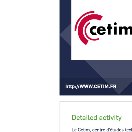
CCI Business
Pays de la Loire
http://WWW.CETIM.FR
Detailed activity
Le Cetim, centre d'études tec