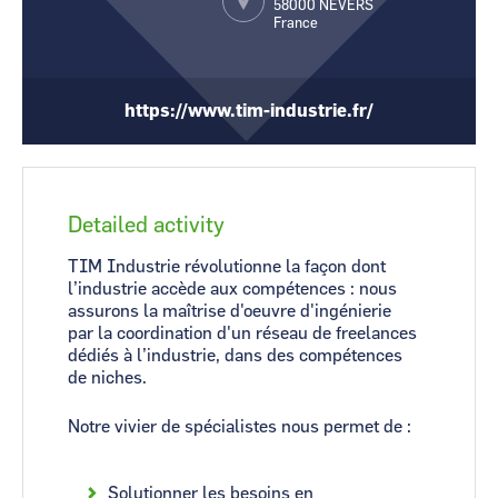
58000
NEVERS
France
CCI Business
CCI Business
Occitanie
Occitanie
CCI Business
CCI Business
Pays de la Loire
Pays de la Loire
https://www.tim-industrie.fr/
Detailed activity
TIM Industrie révolutionne la façon dont
l’industrie accède aux compétences : nous
assurons la maîtrise d'oeuvre d'ingénierie
par la coordination d'un réseau de freelances
dédiés à l’industrie, dans des compétences
de niches.
Notre vivier de spécialistes nous permet de :
Solutionner les besoins en