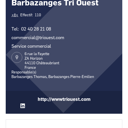
Barbazanges Tri Ouest
CCI Business
CCI Business
Occitanie
Occitanie
Effectif
110
CCI Business
CCI Business
Pays de la Loire
Pays de la Loire
Tel
02 40 28 21 08
commercial@triouest.com
Service commercial
6 rue la Fayette
ZA Horizon
44110
Châteaubriant
France
Responsable(s)
Barbazanges Thomas, Barbazanges Pierre-Emilien
http://wwwtriouest.com