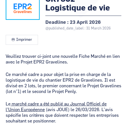
Logistique de vie
CCI Business
CCI Business
Occitanie
Occitanie
CCI Business
CCI Business
Deadline
23 April 2026
Pays de la Loire
Pays de la Loire
@published_date_label : 31 March 2026
Imprimer
Contenu
Veuillez trouver ci-joint une nouvelle Fiche Marché en lien
avec le Projet EPR2 Gravelines.
Ce marché cadre a pour objet la prise en charge de la
logistique de vie du chantier EPR2 de Gravelines. Il est
divisé en 2 lots, le premier concernant le Projet Gravelines
(lot n°1) et le second le Projet Penly.
Le
marché cadre a été publié au Journal Officiel de
l'Union Européenne
(avis JOUE) le 26/03/2026. L'avis
spécifie les critères que doivent respecter les entreprises
souhaitant se positionner.