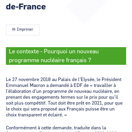
de-France
CCI Business
CCI Business
Occitanie
Occitanie
CCI Business
CCI Business
Pays de la Loire
Pays de la Loire
Imprimer
Le contexte - Pourquoi un nouveau
programme nucléaire français ?
Le 27 novembre 2018 au Palais de l’Elysée, le Président
Emmanuel Macron a demandé à EDF de « travailler à
l’élaboration d’un programme de nouveau nucléaire, en
prenant des engagements fermes sur le prix pour qu’il
soit plus compétitif. Tout doit être prêt en 2021, pour que
le choix qui sera proposé aux Français puisse être un
choix transparent et éclairé. »
Conformément à cette demande, traduite dans la