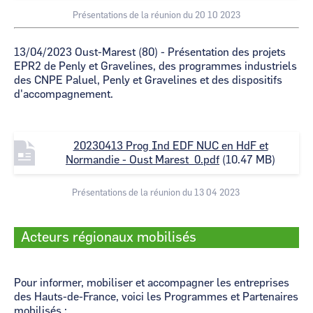
e
Présentations de la réunion du 20 10 2023
13/04/2023 Oust-Marest (80) - Présentation des projets
EPR2 de Penly et Gravelines, des programmes industriels
des CNPE Paluel, Penly et Gravelines et des dispositifs
d'accompagnement.
F
20230413 Prog Ind EDF NUC en HdF et
i
Normandie - Oust Marest_0.pdf
(10.47 MB)
l
e
Présentations de la réunion du 13 04 2023
Acteurs régionaux mobilisés
Pour informer, mobiliser et accompagner les entreprises
des Hauts-de-France, voici les Programmes et Partenaires
mobilisés :