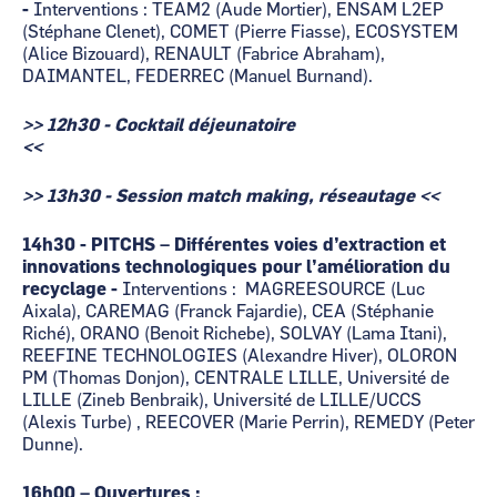
-
Interventions : TEAM2 (Aude Mortier), ENSAM L2EP
(Stéphane Clenet), COMET (Pierre Fiasse), ECOSYSTEM
(Alice Bizouard), RENAULT (Fabrice Abraham),
DAIMANTEL, FEDERREC (Manuel Burnand).
>> 12h30 - Cocktail déjeunatoire
<
>> 13h30 - Session match making, réseautage <<
14h30 - PITCHS – Différentes voies d’extraction et
innovations technologiques pour l’amélioration du
recyclage -
Interventions : MAGREESOURCE (Luc
Aixala), CAREMAG (Franck Fajardie), CEA (Stéphanie
Riché), ORANO (Benoit Richebe), SOLVAY (Lama Itani),
REEFINE TECHNOLOGIES (Alexandre Hiver), OLORON
PM (Thomas Donjon), CENTRALE LILLE, Université de
LILLE (Zineb Benbraik), Université de LILLE/UCCS
(Alexis Turbe) , REECOVER (Marie Perrin), REMEDY (Peter
Dunne).
16h00 – Ouvertures :