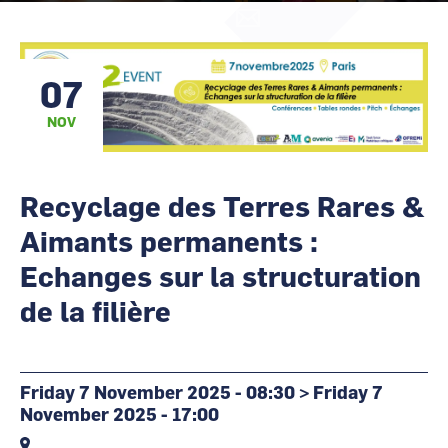
CCI Business
CCI Business
Occitanie
Occitanie
@cartography_link_title
@contact_link_title
CCI Business
CCI Business
07
Pays de la Loire
Pays de la Loire
NOV
Recyclage des Terres Rares &
Aimants permanents :
Echanges sur la structuration
de la filière
Friday 7 November 2025 - 08:30
>
Friday 7
November 2025 - 17:00