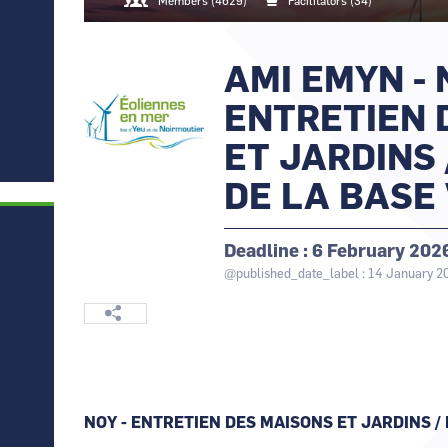
Canal Seine-Nord Europe
Members (4629)
Facilitators (34)
Les énergies
Comment demander 
marines
ENGIE Green
renouvelables (EMR)
Comment supprime
Harland & Wolff
AMI EMYN - 
Logo
Image
Contactez-nous
Réseau de Transport
ENTRETIEN 
d´électricité (RTE)
ET JARDINS 
Vattenfall
DE LA BASE 
Deadline
6 February 202
@published_date_label : 14 January 2
NOY - ENTRETIEN DES MAISONS ET JARDINS /