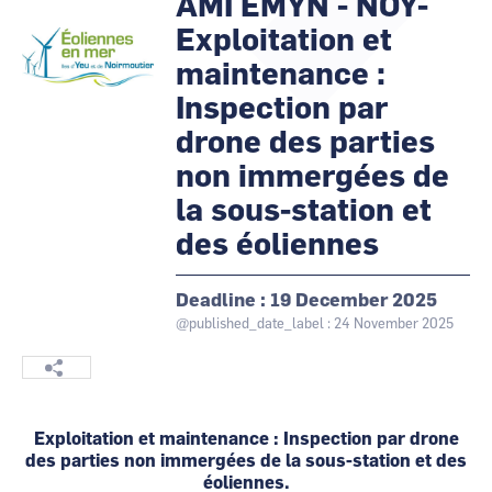
AMI EMYN - NOY-
Logo
Image
CCI Business
CCI Business
Exploitation et
Occitanie
Occitanie
maintenance :
CCI Business
CCI Business
Pays de la Loire
Pays de la Loire
Inspection par
drone des parties
non immergées de
la sous-station et
des éoliennes
Deadline
19 December 2025
@published_date_label : 24 November 2025
Exploitation et maintenance : Inspection par drone
des parties non immergées de la sous-station et des
éoliennes.