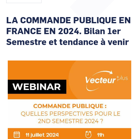
CCI Business
CCI Business
Occitanie
Occitanie
LA COMMANDE PUBLIQUE EN
CCI Business
CCI Business
Pays de la Loire
Pays de la Loire
FRANCE EN 2024. Bilan 1er
Semestre et tendance à venir
Image