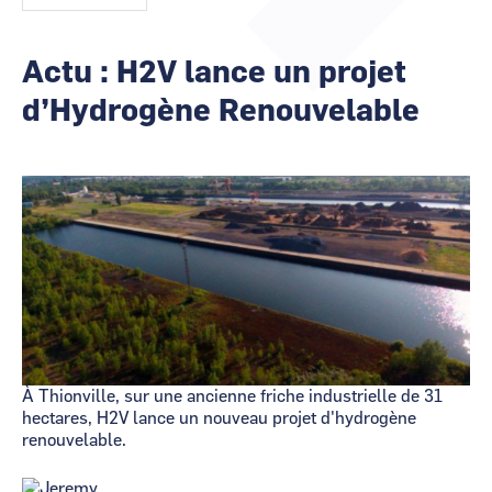
CCI Business
CCI Business
Occitanie
Occitanie
Actu : H2V lance un projet
CCI Business
CCI Business
Pays de la Loire
Pays de la Loire
d’Hydrogène Renouvelable
Image
À Thionville, sur une ancienne friche industrielle de 31
hectares, H2V lance un nouveau projet d'hydrogène
renouvelable.