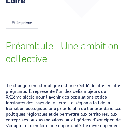
Loire
CCI Business
CCI Business
Occitanie
Occitanie
CCI Business
CCI Business
Imprimer
Pays de la Loire
Pays de la Loire
Préambule : Une ambition
collective
Le changement climatique est une réalité de plus en plus
prégnante. Il représente l’un des défis majeurs du
XXIème siècle pour l’avenir des populations et des
territoires des Pays de la Loire. La Région a fait de la
transition écologique une priorité afin de l’ancrer dans ses
politiques régionales et de permettre aux territoires, aux
entreprises, aux associations, aux ligériens d’anticiper, de
s’adapter et d’en faire une opportunité. Le développement